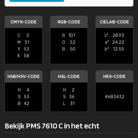
CMYK-CODE
RGB-CODE
CIELAB-CODE
C
0
R
107
L*
28.93
M
51
G
52
a*
24.22
Y
53
B
50
b*
12.55
K
58
HSB/HSV-CODE
HSL-CODE
HEX-CODE
H
4
H
2
S
53
S
36
#6B3432
B
42
L
31
Bekijk PMS 7610 C in het echt