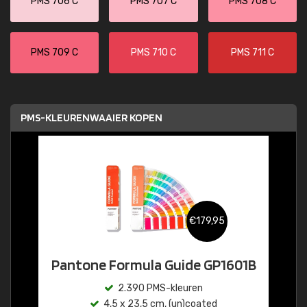
PMS 706 C
PMS 707 C
PMS 708 C
PMS 709 C
PMS 710 C
PMS 711 C
PMS-KLEURENWAAIER KOPEN
€179,95
Pantone Formula Guide GP1601B
2.390 PMS-kleuren
4,5 x 23,5 cm, (un)coated