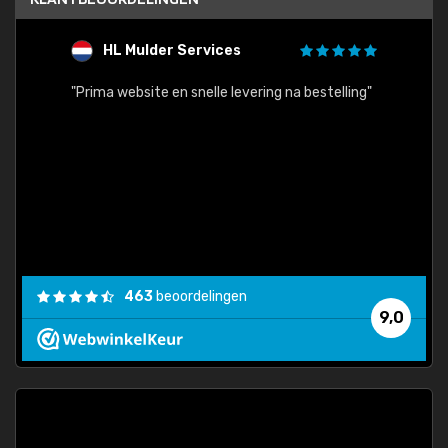
HL Mulder Services
T
"
"Prima website en snelle levering na bestelling"
"Alles
463
beoordelingen
9,0