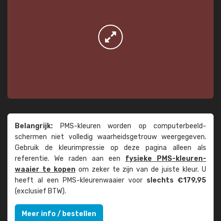
Belangrijk:
PMS-kleuren worden op computer­beeld­
schermen niet volledig waarheids­­getrouw weer­gegeven.
Gebruik de kleur­impressie op deze pagina alleen als
referentie. We raden aan een
fysieke PMS-kleuren­
waaier te kopen
om zeker te zijn van de juiste kleur. U
heeft al een PMS-kleuren­waaier voor
slechts €179,95
(exclusief BTW).
Meer info / bestellen