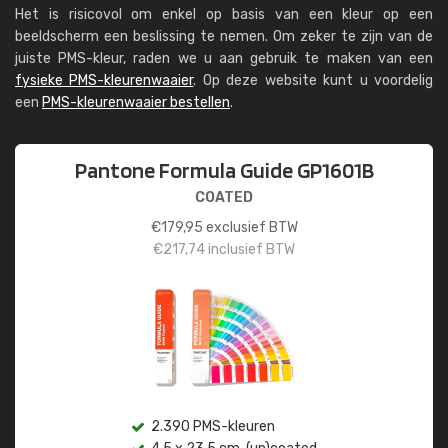
Het is risicovol om enkel op basis van een kleur op een
beeldscherm een beslissing te nemen. Om zeker te zijn van de
juiste PMS-kleur, raden we u aan gebruik te maken van een
fysieke PMS-kleurenwaaier
. Op deze website kunt u voordelig
een
PMS-kleurenwaaier bestellen
.
Pantone Formula Guide GP1601B
COATED
€
179,95
exclusief BTW
€
217,74
inclusief BTW
2.390 PMS-kleuren