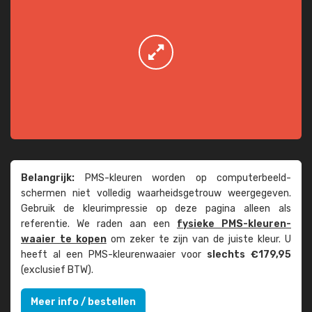
Belangrijk:
PMS-kleuren worden op computer­beeld­
schermen niet volledig waarheids­­getrouw weer­gegeven.
Gebruik de kleur­impressie op deze pagina alleen als
referentie. We raden aan een
fysieke PMS-kleuren­
waaier te kopen
om zeker te zijn van de juiste kleur. U
heeft al een PMS-kleuren­waaier voor
slechts €179,95
(exclusief BTW).
Meer info / bestellen