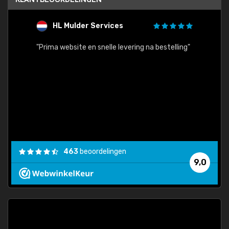
HL Mulder Services
T
"
"Prima website en snelle levering na bestelling"
"Alles
463
beoordelingen
9,0