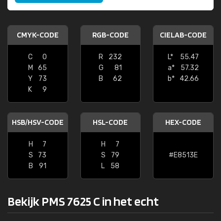
CMYK-CODE
RGB-CODE
CIELAB-CODE
C
0
R
232
L*
55.47
M
65
G
81
a*
57.32
Y
73
B
62
b*
42.66
K
9
HSB/HSV-CODE
HSL-CODE
HEX-CODE
H
7
H
7
S
73
S
79
#E8513E
B
91
L
58
Bekijk PMS 7625 C in het echt