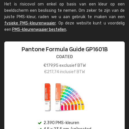
Het is risicovol om enkel op basis van een kleur op een
beeldscherm een beslissing te nemen. Om zeker te zijn van de
juiste PMS-kleur, raden we u aan gebruik te maken van een
fysieke PMS-kleurenwaaier
. Op deze website kunt u voordelig
een
PMS-kleurenwaaier bestellen
.
Pantone Formula Guide GP1601B
COATED
€
179,95
exclusief BTW
€
217,74
inclusief BTW
2.390 PMS-kleuren