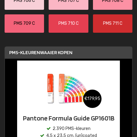
PMS 706 C
PMS 707 C
PMS 708 C
PMS 709 C
PMS 710 C
PMS 711 C
PMS-KLEURENWAAIER KOPEN
€179,95
Pantone Formula Guide GP1601B
2.390 PMS-kleuren
4,5 x 23,5 cm, (un)coated