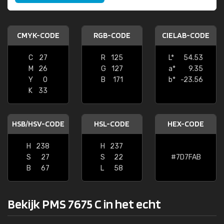
CMYK-CODE
RGB-CODE
CIELAB-CODE
C
27
R
125
L*
54.53
M
26
G
127
a*
9.35
Y
0
B
171
b*
-23.56
K
33
HSB/HSV-CODE
HSL-CODE
HEX-CODE
H
238
H
237
S
27
S
22
#7D7FAB
B
67
L
58
Bekijk PMS 7675 C in het echt