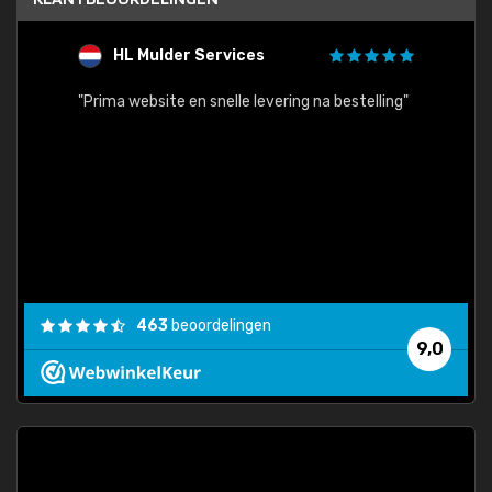
HL Mulder Services
T
"
"Prima website en snelle levering na bestelling"
"Alles
463
beoordelingen
9,0