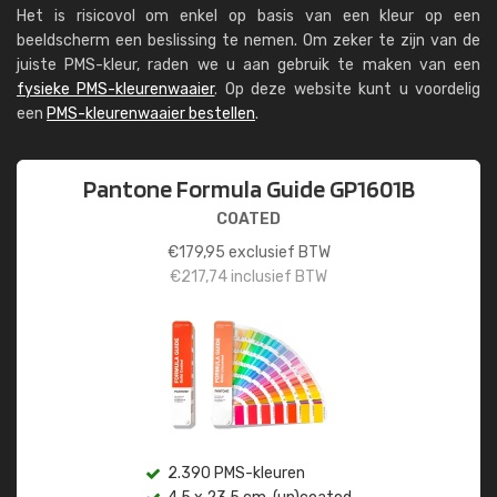
Het is risicovol om enkel op basis van een kleur op een
beeldscherm een beslissing te nemen. Om zeker te zijn van de
juiste PMS-kleur, raden we u aan gebruik te maken van een
fysieke PMS-kleurenwaaier
. Op deze website kunt u voordelig
een
PMS-kleurenwaaier bestellen
.
Pantone Formula Guide GP1601B
COATED
€
179,95
exclusief BTW
€
217,74
inclusief BTW
2.390 PMS-kleuren