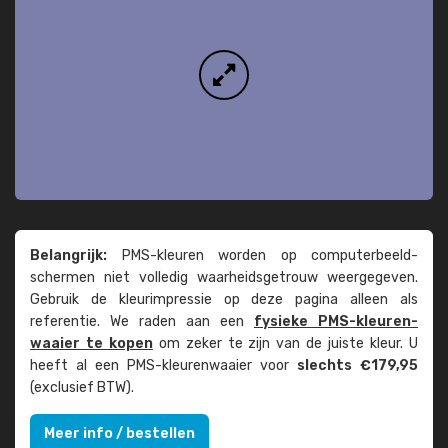
Belangrijk:
PMS-kleuren worden op computer­beeld­
schermen niet volledig waarheids­­getrouw weer­gegeven.
Gebruik de kleur­impressie op deze pagina alleen als
referentie. We raden aan een
fysieke PMS-kleuren­
waaier te kopen
om zeker te zijn van de juiste kleur. U
heeft al een PMS-kleuren­waaier voor
slechts €179,95
(exclusief BTW).
Meer info / bestellen