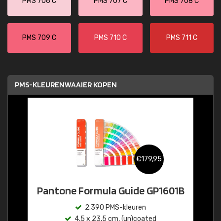
PMS 706 C
PMS 707 C
PMS 708 C
PMS 709 C
PMS 710 C
PMS 711 C
PMS-KLEURENWAAIER KOPEN
€179,95
Pantone Formula Guide GP1601B
2.390 PMS-kleuren
4,5 x 23,5 cm, (un)coated