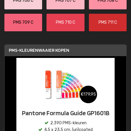
PMS 706 C
PMS 707 C
PMS 708 C
PMS 709 C
PMS 710 C
PMS 711 C
PMS-KLEURENWAAIER KOPEN
€179,95
Pantone Formula Guide GP1601B
2.390 PMS-kleuren
4,5 x 23,5 cm, (un)coated