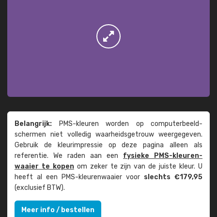
Belangrijk:
PMS-kleuren worden op computer­beeld­
schermen niet volledig waarheids­­getrouw weer­gegeven.
Gebruik de kleur­impressie op deze pagina alleen als
referentie. We raden aan een
fysieke PMS-kleuren­
waaier te kopen
om zeker te zijn van de juiste kleur. U
heeft al een PMS-kleuren­waaier voor
slechts €179,95
(exclusief BTW).
Meer info / bestellen