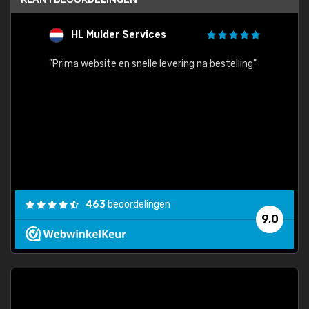
HL Mulder Services
T
"
"Prima website en snelle levering na bestelling"
"Alles
463
beoordelingen
9,0