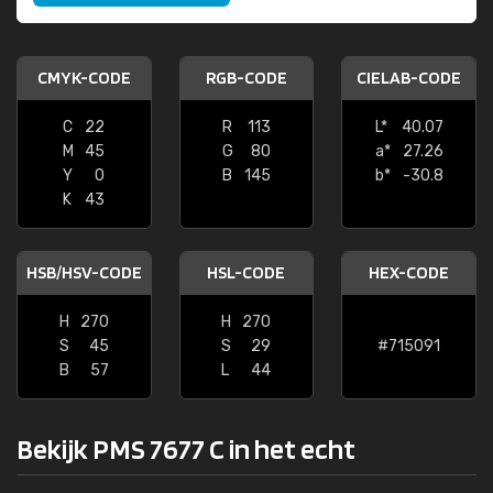
CMYK-CODE
RGB-CODE
CIELAB-CODE
C
22
R
113
L*
40.07
M
45
G
80
a*
27.26
Y
0
B
145
b*
-30.8
K
43
HSB/HSV-CODE
HSL-CODE
HEX-CODE
H
270
H
270
S
45
S
29
#715091
B
57
L
44
Bekijk PMS 7677 C in het echt