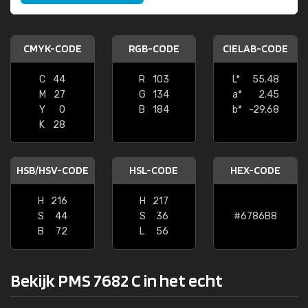
CMYK-CODE
RGB-CODE
CIELAB-CODE
C
44
R
103
L*
55.48
M
27
G
134
a*
2.45
Y
0
B
184
b*
-29.68
K
28
HSB/HSV-CODE
HSL-CODE
HEX-CODE
H
216
H
217
S
44
S
36
#6786B8
B
72
L
56
Bekijk PMS 7682 C in het echt