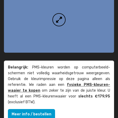
Belangrijk:
PMS-kleuren worden op computer­beeld­
schermen niet volledig waarheids­­getrouw weer­gegeven.
Gebruik de kleur­impressie op deze pagina alleen als
referentie. We raden aan een
fysieke PMS-kleuren­
waaier te kopen
om zeker te zijn van de juiste kleur. U
heeft al een PMS-kleuren­waaier voor
slechts €179,95
(exclusief BTW).
Meer info / bestellen