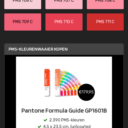
PMS 706 C
PMS 707 C
PMS 708 C
PMS 709 C
PMS 710 C
PMS 711 C
PMS-KLEURENWAAIER KOPEN
€179,95
Pantone Formula Guide GP1601B
2.390 PMS-kleuren
4,5 x 23,5 cm, (un)coated