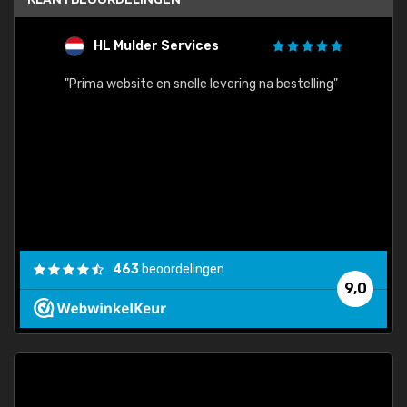
HL Mulder Services
T
"
"Prima website en snelle levering na bestelling"
"Alles
463
beoordelingen
9,0