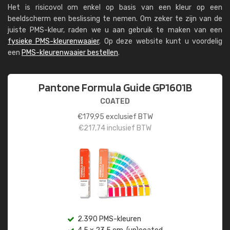
Het is risicovol om enkel op basis van een kleur op een
beeldscherm een beslissing te nemen. Om zeker te zijn van de
juiste PMS-kleur, raden we u aan gebruik te maken van een
fysieke PMS-kleurenwaaier
. Op deze website kunt u voordelig
een
PMS-kleurenwaaier bestellen
.
Pantone Formula Guide GP1601B
COATED
€
179,95
exclusief BTW
€
217,74
inclusief BTW
2.390 PMS-kleuren