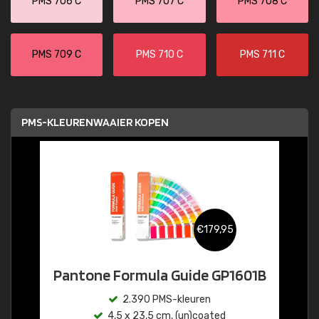
PMS 706 C
PMS 707 C
PMS 708 C
PMS 709 C
PMS 710 C
PMS 711 C
PMS-KLEURENWAAIER KOPEN
€179,95
Pantone Formula Guide GP1601B
2.390 PMS-kleuren
4,5 x 23,5 cm, (un)coated