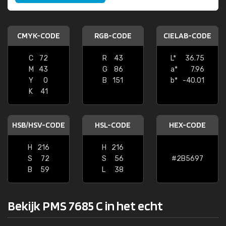
CMYK-CODE
RGB-CODE
CIELAB-CODE
C
72
R
43
L*
36.75
M
43
G
86
a*
7.96
Y
0
B
151
b*
-40.01
K
41
HSB/HSV-CODE
HSL-CODE
HEX-CODE
H
216
H
216
S
72
S
56
#2B5697
B
59
L
38
Bekijk PMS 7685 C in het echt