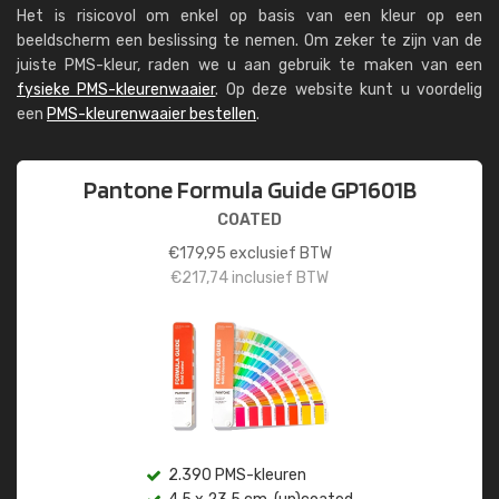
Het is risicovol om enkel op basis van een kleur op een
beeldscherm een beslissing te nemen. Om zeker te zijn van de
juiste PMS-kleur, raden we u aan gebruik te maken van een
fysieke PMS-kleurenwaaier
. Op deze website kunt u voordelig
een
PMS-kleurenwaaier bestellen
.
Pantone Formula Guide GP1601B
COATED
€
179,95
exclusief BTW
€
217,74
inclusief BTW
2.390 PMS-kleuren