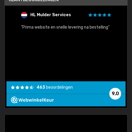
HL Mulder Services
T
"
"Prima website en snelle levering na bestelling"
"Alles
463
beoordelingen
9,0