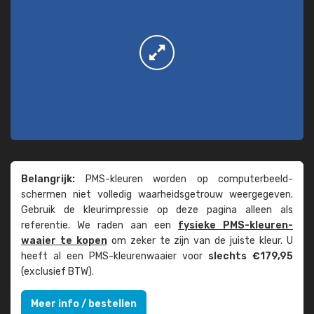
Belangrijk:
PMS-kleuren worden op computer­beeld­
schermen niet volledig waarheids­­getrouw weer­gegeven.
Gebruik de kleur­impressie op deze pagina alleen als
referentie. We raden aan een
fysieke PMS-kleuren­
waaier te kopen
om zeker te zijn van de juiste kleur. U
heeft al een PMS-kleuren­waaier voor
slechts €179,95
(exclusief BTW).
Meer info / bestellen