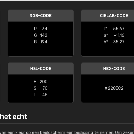
Kambier BV
RGB-CODE
CIELAB-CODE
"Super snelle service en zeer betaal
R
34
L*
55.67
G
142
a*
-11.16
B
194
b*
-35.27
HSL-CODE
HEX-CODE
H
200
S
70
#228EC2
L
45
 het echt
s van een kleur op een beeldscherm een beslissing te nemen. Om zeker 