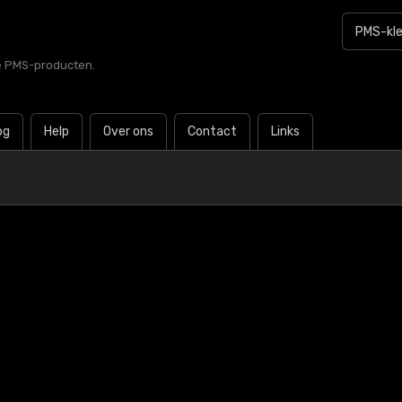
le PMS-producten.
og
Help
Over ons
Contact
Links