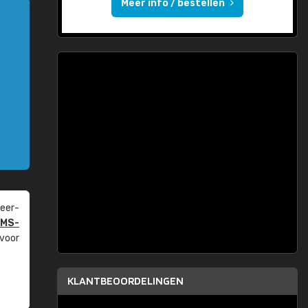
Meer info / bestellen
eer­
PMS-
 voor
KLANTBEOORDELINGEN