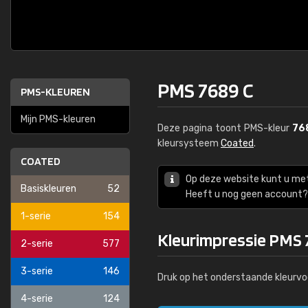
PMS 7689 C
PMS-KLEUREN
Mijn PMS-kleuren
Deze pagina toont PMS-kleur
76
kleursysteem
Coated
.
COATED
Op deze website kunt u me
Basiskleuren
52
Heeft u nog geen account? 
1-serie
154
Kleurimpressie PMS 
2-serie
577
3-serie
146
Druk op het onderstaande kleurvo
4-serie
124