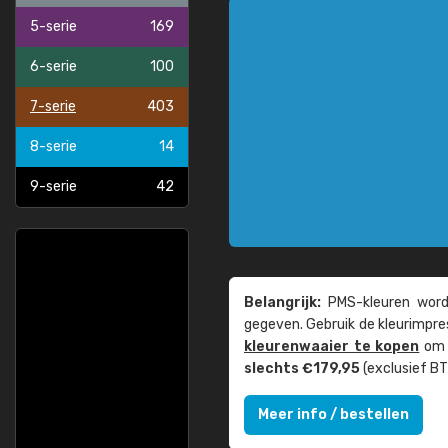
5-serie
169
6-serie
100
7-serie
403
8-serie
14
9-serie
42
Belangrijk:
PMS-kleuren worde
gegeven. Gebruik de kleur­impre
kleuren­waaier te kopen
om z
slechts €179,95
(exclusief BT
Meer info / bestellen