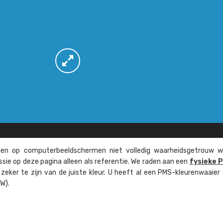
n op computer­beeld­schermen niet volledig waarheids­­getrouw w
ssie op deze pagina alleen als referentie. We raden aan een
fysieke 
eker te zijn van de juiste kleur. U heeft al een PMS-kleuren­waaier
W).