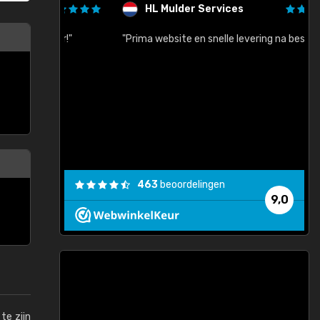
HL Mulder Services
baar!"
"Prima website en snelle levering na bestelling"
"
463
beoordelingen
9,0
te zijn