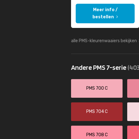
Meer info /
bestellen
alle PMS-kleurenwaaiers bekijken
Andere PMS 7-serie
(403
PMS 700 C
PMS 704 C
PMS 708 C