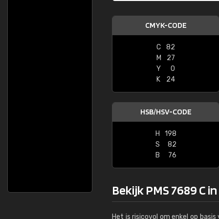
CMYK-CODE
C
82
M
27
Y
0
K
24
HSB/HSV-CODE
H
198
S
82
B
76
Bekijk PMS 7689 C in
Het is risicovol om enkel op basi