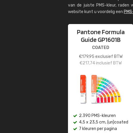
van de juiste PMS-kleur, rade
website kunt u voordelig een
PMS-
Pantone Formula
Guide GP1601B
COATED
€
179,95
exclusief BTW
€
217,74
inclusief BTW
2.390 PMS-kleuren
4,5 x 23,5 cm, (un)coated
7 kleuren per pagina