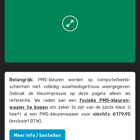
Belangrijk:
PMS-kleuren worden op computer­beeld­
schermen niet volledig waarheids­­getrouw weer­gegeven.
Gebruik de kleur­impressie op deze pagina alleen als
referentie. We raden aan een
fysieke PMS-kleuren­
waaier te kopen
om zeker te zijn van de juiste kleur. U
heeft al een PMS-kleuren­waaier voor
slechts €179,95
(exclusief BTW).
Meer info / bestellen