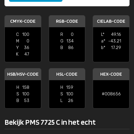
CMYK-CODE
RGB-CODE
CIELAB-CODE
C
100
R
0
L*
49.16
M
0
G
134
a*
-43.21
Y
36
B
86
b*
17.29
K
47
HSB/HSV-CODE
HSL-CODE
HEX-CODE
H
158
H
159
S
100
S
100
#008656
B
53
L
26
Bekijk PMS 7725 C in het echt