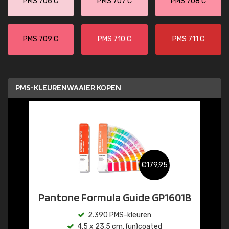
PMS 706 C
PMS 707 C
PMS 708 C
PMS 709 C
PMS 710 C
PMS 711 C
PMS-KLEURENWAAIER KOPEN
€179,95
Pantone Formula Guide GP1601B
2.390 PMS-kleuren
4,5 x 23,5 cm, (un)coated