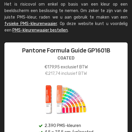
Het is risicovol om enkel op basis van een kleur op een
beeldscherm een beslissing te nemen. Om zeker te zijn van de
juiste PMS-kleur, raden we u aan gebruik te maken van een
fysieke PMS-kleurenwaaier
. Op deze website kunt u voordelig
een
PMS-kleurenwaaier bestellen
.
Pantone Formula Guide GP1601B
COATED
€
179,95
exclusief BTW
€
217,74
inclusief BTW
2.390 PMS-kleuren