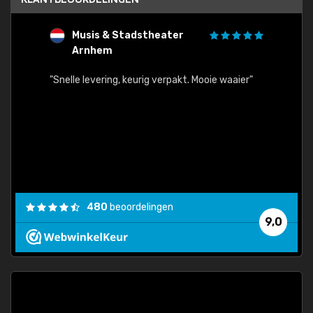
Musis & Stadstheater
L
Arnhem
rt.
"Rapid
egards
"Snelle levering, keurig verpakt. Mooie waaier"
els.
econd
/my-
ding
480
beoordelingen
e
9,0
 and